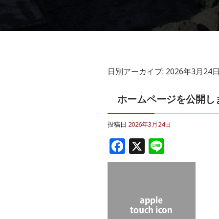
日別アーカイブ:
2026年3月24
ホームページを公開し
投稿日
2026年3月24日
F
X
Li
a
n
c
e
e
b