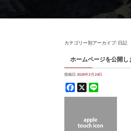
カテゴリー別アーカイブ:
日記
ホームページを公開し
投稿日
2026年3月24日
F
X
Li
a
n
c
e
e
b